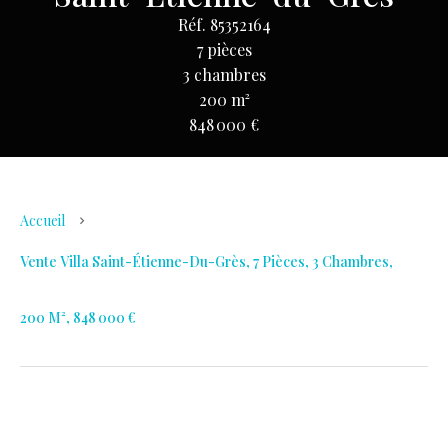
Réf. 85352164
7 pièces
3 chambres
200 m²
848 000 €
Accueil
Vente Villa Saint-Étienne-Du-Grès, 7 Pièces, 3 Chambres,
200 M², 848 000 €