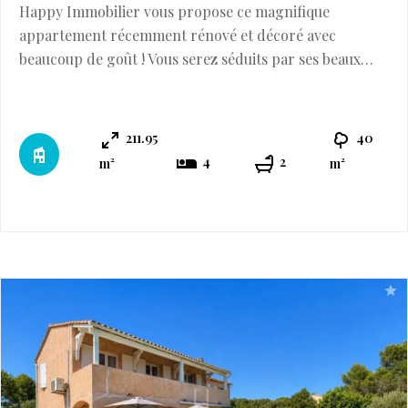
Happy Immobilier vous propose ce magnifique
appartement récemment rénové et décoré avec
beaucoup de goût ! Vous serez séduits par ses beaux
volumes et son emplacement à seulement 400m du
centre ville. Cet appartement lumineux de plus de
200m2 habitable se distingue par sa grande pièce de
211.95
40
vie avec sa cuisine ouverte entièrement équipée, le tout
4
2
m²
m²
complété par une buanderie, 4 chambres dont 1 gra ...