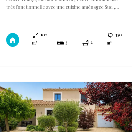
très fonctionnelle avec une cuisine aménagée Sud ,
entrée, wc et beau séjour salon Sud de 40 M2 avec baie
à galandage Sud sur agréable terrasse, une suite
parentale de total plain pied avec son dressing et sa
107
350
salle d'eau avec douche Italienne .Bel escalier bois avec
3
2
m²
m²
à l'étage, un palier et espace ...