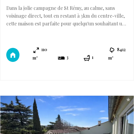
Dans la jolie campagne de St Rémy, au calme, sans
voisinage direct, tout en restant à 3km du centre-ville,
cette maison est parfaite pour quelqu'un souhaitant un
projet de rénovation. Sur un beau terrain plat de plus
de 8400m2 à l'arrosage, cette maison de plain-pied
totalise environ 110m2 habitables. Indépendamment,
110
8412
sont bâtis également un garage, un double abri-voiture
3
1
m²
m²
et un grand atelier de ...