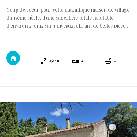
Coup de coeur pour cette magnifique maison de village
du 17ème siècle, d'une superficie totale habitable
d'environ 250m2 sur 3 niveaux, offrant de belles pièces
aux volumes généreux et au charme incontestable (la
maison a été entièrement restaurée il y a une vingtaine
d'années, en conservant les éléments et matériaux
anciens). En complément, elle profite d'un grand
250 m²
4
2
garage de 28m2 et de deux charm ...