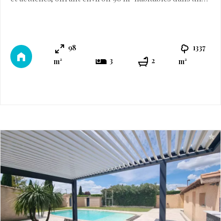
environnement calme et privilégié, à proximité
immédiate du centre du village. Vous serez séduits par
sa belle pièce de vie baignée de lumière, avec cuisine
98
1337
américaine entièrement équipée, ouverte sur une
3
2
m²
m²
agréable terrasse semi-couverte côté ...