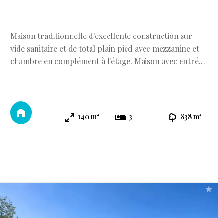
Maison traditionnelle d'excellente construction sur
vide sanitaire et de total plain pied avec mezzanine et
chambre en complément à l'étage. Maison avec entrée,
cuisine moderne aménagée Sud, arrière cuisine
buanderie, un grand séjour-salon Ouest de 37 M2 avec
plafond cathédrale à 5 mètres et poêle à bois, couloir
desservant une salle d'eau avec douche et toilettes, un
140 m²
3
838 m²
bureau Est avec placards, un ...