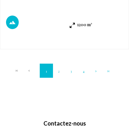
historique et à moins de 5 minutes à pied des premiers
commerces. Vendu libre constructeur. À saisir ! Dossier
complet sur demande
1200 m²
1
2
3
4
Contactez-nous