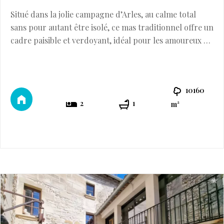
Situé dans la jolie campagne d’Arles, au calme total
sans pour autant être isolé, ce mas traditionnel offre un
cadre paisible et verdoyant, idéal pour les amoureux de
la campagne provençale. Implanté sur plus d'un
hectare de terrain entièrement au Sud du Mas, il
conviendra parfaitement à tout projet nécessitant une
10160
belle parcelle plane. Sa façade en pierres de taille et
2
1
m²
son puits ancien appo ...