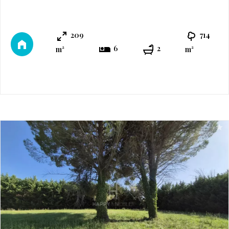
manger ainsi qu'un espace buanderie/cellier. À l'étage
un pallier dessert 3 autres chambres se partageant une
209
714
salle d'eau/WC et un grand salon. À l'extérieur une
6
2
m²
m²
terrasse plein Sud et un jar ...