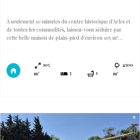
À seulement 10 minutes du centre historique d'Arles et
de toutes les commodités, laissez-vous séduire par
cette belle maison de plain-pied d'environ 105 m²
habitables, nichée dans un environnement privilégié où
règnent calme, nature et sérénité. Édifiée sur un
superbe terrain plat de 4500m2 et arboré d'oliviers et
105
4500
d'arbres fruitiers, cette propriété offre un cadre de vie
3
1
m²
m²
idéal pour les amoureux ...