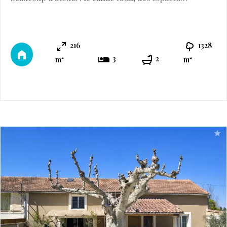
extérieurs très agréables, des volumes et une
luminosité remarquables, ainsi que l'avantage d'avoir
un appartement indépendant de 45m2 ! La maison,
216
1328
récemment modernisée, offre aujourd'hui une
3
2
m²
m²
magnifique pièce de vie de 70m2, prolongée par un es
...