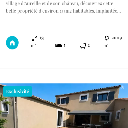
village d'Aureille et de son château, découvrez cette
belle propriété d'environ 155m2 habitables, implantée
sur un magnifique terrain clos de 2009m2 dans un
environnement calme et privilégié au coeur des
Alpilles. Elevée sur deux niveaux, cette maison bénéficie
155
2009
de volumes généreux et d'une distribution
5
2
m²
m²
fonctionnelle. Elle comprend un séjour l ...
Exclusivité