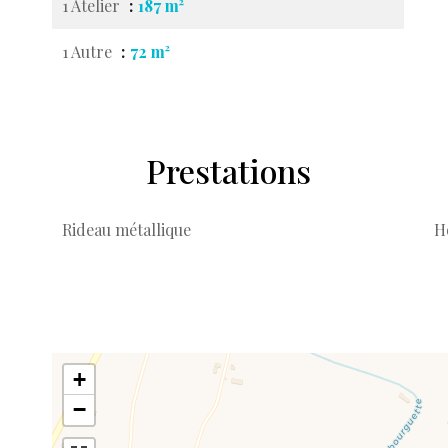
1 Atelier
187 m²
1 Autre
72 m²
Prestations
Rideau métallique
H
+
−