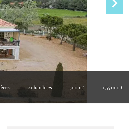
ièces
2 chambres
300 m²
1 575 000 €