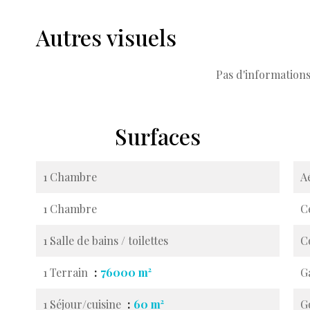
Autres visuels
Pas d'informations
Surfaces
1 Chambre
A
1 Chambre
C
1 Salle de bains / toilettes
C
1 Terrain
76000 m²
G
1 Séjour/cuisine
60 m²
G