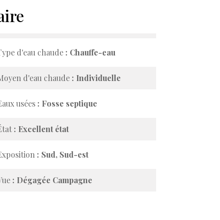
ire
Type d'eau chaude
Chauffe-eau
Moyen d'eau chaude
Individuelle
Eaux usées
Fosse septique
État
Excellent état
Exposition
Sud, Sud-est
Vue
Dégagée Campagne