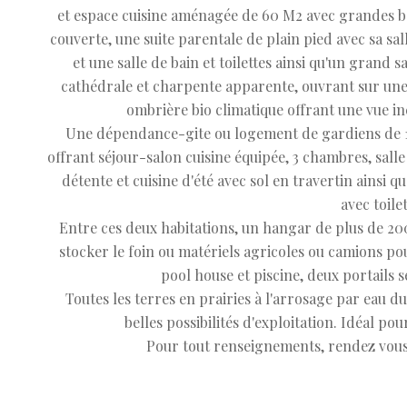
et espace cuisine aménagée de 60 M2 avec grandes bai
couverte, une suite parentale de plain pied avec sa sal
et une salle de bain et toilettes ainsi qu'un grand 
cathédrale et charpente apparente, ouvrant sur une
ombrière bio climatique offrant une vue i
Une dépendance-gite ou logement de gardiens de 14
offrant séjour-salon cuisine équipée, 3 chambres, salle d
détente et cuisine d'été avec sol en travertin ainsi q
avec toilet
Entre ces deux habitations, un hangar de plus de 20
stocker le foin ou matériels agricoles ou camions po
pool house et piscine, deux portails 
Toutes les terres en prairies à l'arrosage par eau d
belles possibilités d'exploitation. Idéal po
Pour tout renseignements, rendez vous 