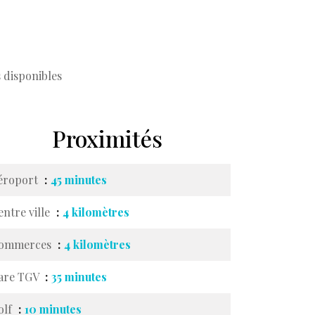
 disponibles
Proximités
éroport
45 minutes
entre ville
4 kilomètres
ommerces
4 kilomètres
are TGV
35 minutes
olf
10 minutes