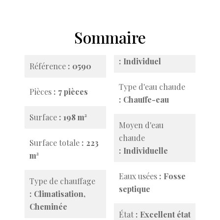
Sommaire
Individuel
Référence
0590
Type d'eau chaude
Pièces
7 pièces
Chauffe-eau
Surface
198 m²
Moyen d'eau
chaude
Surface totale
223
Individuelle
m²
Eaux usées
Fosse
Type de chauffage
septique
Climatisation,
Cheminée
État
Excellent état